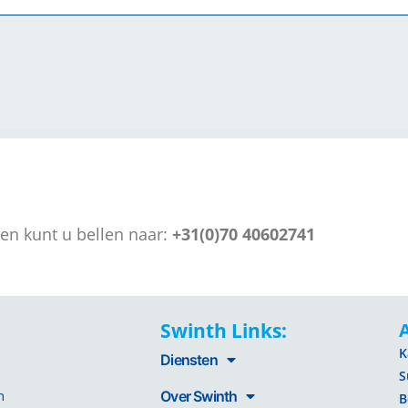
en kunt u bellen naar:
+31(0)70 40602741
Swinth Links:
K
Diensten
S
n
Over Swinth
B