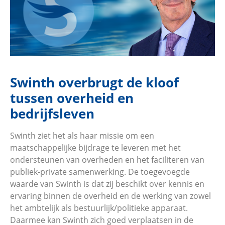
Swinth overbrugt de kloof
tussen overheid en
bedrijfsleven
Swinth ziet het als haar missie om een
maatschappelijke bijdrage te leveren met het
ondersteunen van overheden en het faciliteren van
publiek-private samenwerking. De toegevoegde
waarde van Swinth is dat zij beschikt over kennis en
ervaring binnen de overheid en de werking van zowel
het ambtelijk als bestuurlijk/politieke apparaat.
Daarmee kan Swinth zich goed verplaatsen in de